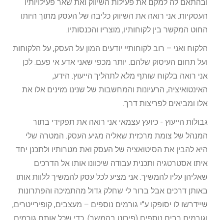
ובהתאם לה למקם את פעילות השיווק ואת שאר פעילויותיו
העסקיות. אני רואה את השיווק כליבה של העסק מתוך היותו
החוט המקשר בין לקוחותיו, מוצריו והכנסותיו.
הלקוח ואני – רוב לקוחותיי יודעים המון על העסק, על הלקוחות
ועל תחום העיסוק שלהם. יותר מכפי שאני אדע אי פעם. לכן
אני רואה בלקוח שותף מלא לתהליך הייעוץ. הידע,
האינטואיציה, הרעיונות והמחשבות של שנינו מזינים אלו את
אלו ומביאים לפריצות דרך.
גבולות הייעוץ - כיועץ עצמאי אני רואה את תפקידי בתור
המנהל של צומת מרכזית שאליה מגיע העסק. המטרה שלי
היא להבין את הסיטואציה של העסק ואת מטרותיו ולתכנן יחד
איתו אסטרטגיה ותכנית עבודה שיכוונו אותו אל הדרכים
שאליהן עליו להמשיך. אני מציע לכל עסק להמשיך ללוות אותו
באותן דרכים אבל ברור לי שחלק גדול מהתמיכה והפתרונות
שיידרשו לו יסופקו ע"י גורמים נוספים – מעצבים, קופירייטרים,
וגורמים רבים נוספים (פירוט בהמשך). כדי שכל אותם גורמים