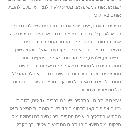
ינגנו את אותה מנגינה אני מסייע ללקוח לנצח על כולם ולהוביל
אותם באותו כיוון.
ספקים - כאמור, אינני יודע את רוב הדברים שיש לדעת כדי
לסייע לעסק להצליח במו ידיי. לשם כך אני נעזר בספקים שכל
אחד בתחומו מוכשר ממני ומנוסה ממני. קופירייטרים,
מעצבים גרפיים, בוני אתרים, מקדמים בגוגל, מומחי שיווק
בפייסבוק, צלמים, יועצי מכירות, מאמנים עסקיים. המכנים
המשותפים לכל הספקים שאני מפנה אליהם הם הגישה
המקצועית, השירותיות וההבנה שעבודתם היא חלק ממכלול
המתחיל באסטרטגיה של העסק ומסתיים בשורה התחתונה
של תוצאותיו העסקיות.
יועצים שותפים - בתהליכי ייעוץ מורכבים וגדולים, בלוחות
זמנים צפופים ו/או בתחומים הדורשים מומחיות ספציפית אני
מסתייע בתהליך ביועצים נוספים. ריכוז העבודה וניהולה מול
הלקוח ומול היועצים הנוספים מתבצעים על ידי. כך מקבל