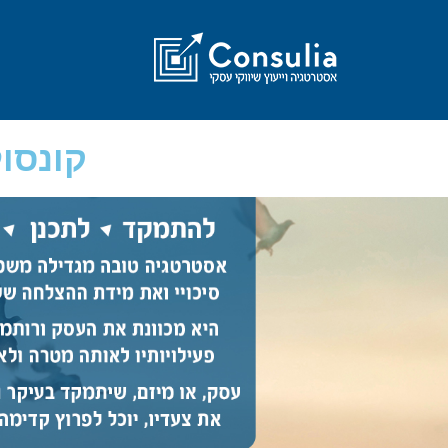
קונסול