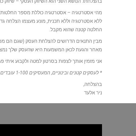
בהצלחתו. הנושא השני הוא השיווק העסקי – שיווק כול
מהי אסטרטגיה – אסטרטגיה כוללת מספר החלטות (ה
ללא אסטרטגיה וללא תכנית, מונע מעצמו הצלחה גדו
החלטה קטנה שהוא מקבל.
מבין התנאים הדרושים להצלחת העסק (שגם הם מפו
מאחר והגעת לכאן המשמעות היא שהעסק שלך נמצא במ
אני מזמין אותך לצפות בסרטון למטה ולקבוע איתי פג
* לעסקים קטנים ובינוניים, המעסיקים 1-100 עובדים, קיימת אפשרות לסבסוד חלק משעות הייעוץ ע"י משרד הכלכלה
בהצלחה,
ניר אלעד