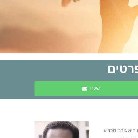
רטים
שלח
 היא גורם מכריע