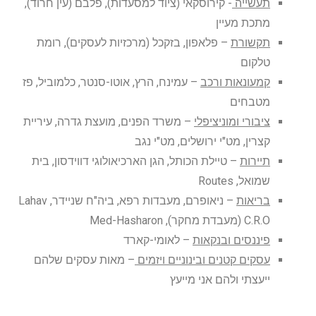
תעשייה
- קירוסקאי (ציוד למסעדות), פלבם (עין חרוד),
מתכת מעיין
תקשורת
– פלאפון, בזקכל (מרכזיות לעסקים), רומת
טלקום
קמעונאות ורכב
– עמינח, הרץ, אוטו-סנטר, כלמוביל, פז
מטבחים
ציבורי ומוניציפלי
– משרד הפנים, מועצת גדרה, עיריית
קצרין, מט"י ירושלים, מט"י נגב
תיירות
– טיילת הכותל, הגן הארכיאולוגי דווידסון, בית
שמואל, Routes
בריאות
– ניאופרם, מעבדות רפא, ביה"ח שניידר, Lahav
C.R.O (מעבדת מחקר), Med-Hasharon
פיננסים ובנקאות
– לאומי-קארד
עסקים קטנים ובינוניים ויזמים
– מאות עסקים שלהם
ייעצתי ולהם אני מייעץ