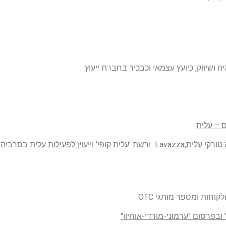
 ושיווק, כיועץ עצמאי וכבכיר בחברת ייעוץ
 – עלית
אחריות על כלל פעילות תחום הקפה הקלוי, כולל קפה טורקי עלית,Lavazza ורשת 'עלית קופי' וייעוץ לפעילות עלית בסרביה
בפרסום "ערמוני-מורדי-אוחיון"